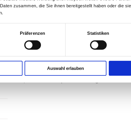
Dr. Edward Bach
(1886 – 1936) lebte und arbeitete in Englan
 Daten zusammen, die Sie ihnen bereitgestellt haben oder die s
Immunologe und Bakteriologe. Sein Credo lautete:
n.
„Behandle den Menschen und nicht 
Präferenzen
Statistiken
Als sehr naturverbundener und vor allem äußerst sensitive
Gemütszustände als Auslöser von Krankheiten, also eine D
Seele. Der Körper reagiert auf diese Disharmonie mit ent
Es gibt 38 Bachblüten, die einzeln oder als Kombination e
Auswahl erlauben
verrieben werden können. Die bekannteste Blütenkombinati
Tiere, vor allem Katzen sprechen hervorragend auf Bachblü