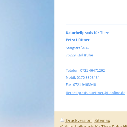
Naturheilpraxis für Tiere
Petra Hüttner
Staigstraße 49
76229 Karlsruhe
Telefon: 0721 46471262
Mobil: 0170 3398484
Fax: 0721 9463946
tierheilpraxis.huettner@t-online.de
Druckversion
|
Sitemap
© Naturheilpraxis für Tiere Petra H