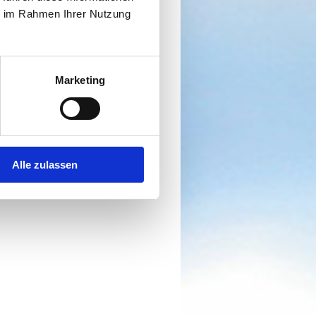
d als Arzt, Pathologe,
ie im Rahmen Ihrer Nutzung
die Krankheit.“
Marketing
r Mensch vermutete er negative
isharmonie von Körper und
sprechenden Symptomen.
ingenommen oder auf der Haut
Alle zulassen
on sind die Rescue-Tropfen.
ten an.