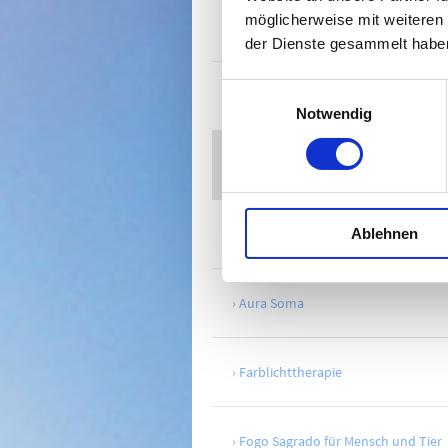
möglicherweise mit weiteren
Miasmatische Behandlung
der Dienste gesammelt habe
Einwilligungsauswahl
Schüßler Salze
Notwendig
Bachblüten
Ablehnen
Sterbebegleitung
Aura Soma
Farblichttherapie
Fogo Sagrado für Mensch und Tier