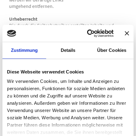
umgehend entfernen.
Urheberrecht
Die durch die Seitenbetreiber erstellten Inhalte und
Werke auf diesen Seiten unterliegen dem deutschen
Urheberrecht. Die Vervielfältigung, Bearbeitung,
Verbreitung und jede Art der Verwertung außerhalb der
Zustimmung
Details
Über Cookies
Grenzen des Urheberrechtes bedürfen der schriftlichen
Zustimmung des jeweiligen Autors bzw. Erstellers.
Downloads und Kopien dieser Seite sind nur für den
privaten, nicht kommerziellen Gebrauch gestattet. Soweit
Diese Webseite verwendet Cookies
die Inhalte auf dieser Seite nicht vom Betreiber erstellt
Wir verwenden Cookies, um Inhalte und Anzeigen zu
wurden, werden die Urheberrechte Dritter
beachtet. Insbesondere werden Inhalte Dritter als solche
personalisieren, Funktionen für soziale Medien anbieten
gekennzeichnet. Sollten Sie trotzdem auf eine
zu können und die Zugriffe auf unsere Website zu
Urheberrechtsverletzung aufmerksam werden, bitten wir
analysieren. Außerdem geben wir Informationen zu Ihrer
um einen entsprechenden Hinweis. Bei Bekanntwerden
Verwendung unserer Website an unsere Partner für
von Rechtsverletzungen werden wir derartige Inhalte
soziale Medien, Werbung und Analysen weiter. Unsere
umgehend entfernen.
Partner führen diese Informationen möglicherweise mit
weiteren Daten zusammen, die Sie ihnen bereitgestellt
Quelle: https://www.e-recht24.de/impressum-