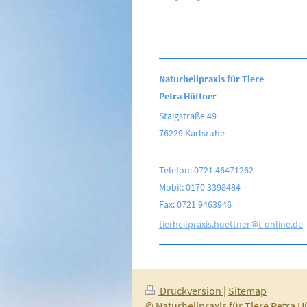
Naturheilpraxis für Tiere
Petra Hüttner
Staigstraße 49
76229 Karlsruhe
Telefon: 0721 46471262
Mobil: 0170 3398484
Fax: 0721 9463946
tierheilpraxis.huettner@t-online.de
Druckversion
|
Sitemap
© Naturheilpraxis für Tiere Petra H