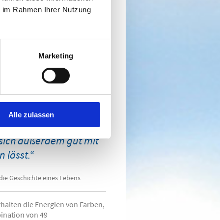
chzig Jahre alt und fast völlig
ie im Rahmen Ihrer Nutzung
en Eingebung folgend, Aura-Soma
 mir eine strahlende
Marketing
ance-Öle, die sich als
ben so vieler Menschen
a entfaltete sich eine
e viele Lebensenergien
Alle zulassen
er körperlichen, der
 sich außerdem gut mit
 lässt.“
die Geschichte eines Lebens
thalten die Energien von Farben,
bination von 49