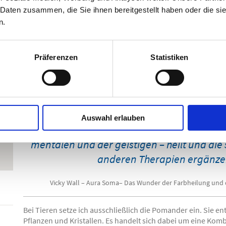
Die Engländerin
Vicky Wall
(1918 – 1991) war bereits über se
 Daten zusammen, die Sie ihnen bereitgestellt haben oder die s
erblindet, als sie in einer Nacht im Jahr 1984, einer inner
n.
erschuf.
„Doch mein »Weg nach Damaskus« brachte
Präferenzen
Statistiken
Offenbarung: die Geburt der Aura-Soma-Bal
Spiegel der Seele erwiesen und die das Le
verändern und heilen sollten. Mit Aura-Som
einzigartige Facette der Farbtherapie, di
Auswahl erlauben
einschließt und auf allen Ebenen – auf d
mentalen und der geistigen – heilt und die
anderen Therapien ergänzen
Vicky Wall – Aura Soma– Das Wunder der Farbheilung und 
Bei Tieren setze ich ausschließlich die Pomander ein. Sie en
Pflanzen und Kristallen. Es handelt sich dabei um eine Kom